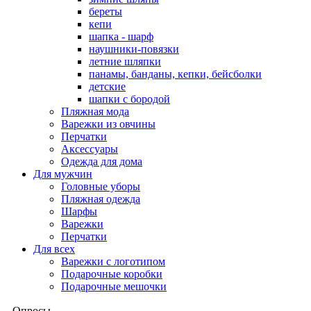
береты
кепи
шапка - шарф
наушники-повязки
летние шляпки
панамы, банданы, кепки, бейсболки
детские
шапки с бородой
Пляжная мода
Варежки из овчины
Перчатки
Аксессуары
Одежда для дома
Для мужчин
Головные уборы
Пляжная одежда
Шарфы
Варежки
Перчатки
Для всех
Варежки с логотипом
Подарочные коробки
Подарочные мешочки
Опросы